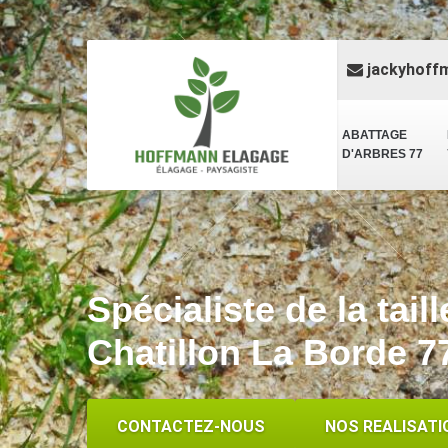
jackyhoff
ABATTAGE
D'ARBRES 77
Spécialiste de la tail
Chatillon La Borde 7
CONTACTEZ-NOUS
NOS REALISATI