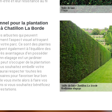
n-être et leur résistance au fil
nnel pour la plantation
 à Chatillon La Borde
es arbustes qui peuvent
ment l’aspect visuel attrayant
u votre parc. Ce sont des plantes
ipent également à l’équilibre des
 très avantageux d’en posséder
n elagage est un jardinier
 peut s’occuper de la plantation
ous souhaitez embellir votre
aurai respecter toutes les
aires pour favoriser leur bon
 vous invite alors à faire vos
s si vous souhaitez bénéficiez
restations.