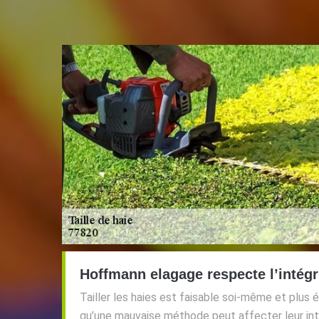
Hoffmann elagage respecte l’intégr
Tailler les haies est faisable soi-même et plus 
qu’une mauvaise méthode peut affecter leur intég