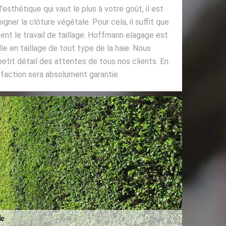
esthétique qui vaut le plus à votre goût, il est
igner la clôture végétale. Pour cela, il suffit que
nt le travail de taillage. Hoffmann elagage est
le en taillage de tout type de la haie. Nous
tit détail des attentes de tous nos clients. En
sfaction sera absolument garantie.