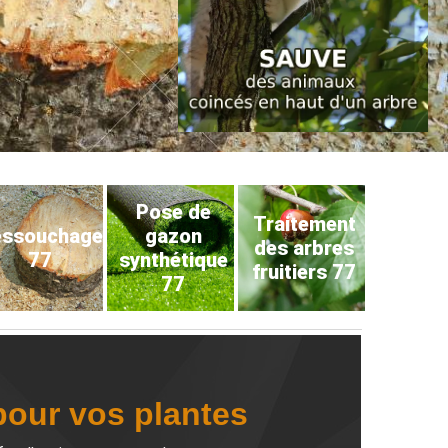
Pose de
Traitement
éssouchage
gazon
des arbres
77
synthétique
fruitiers 77
77
pour vos plantes