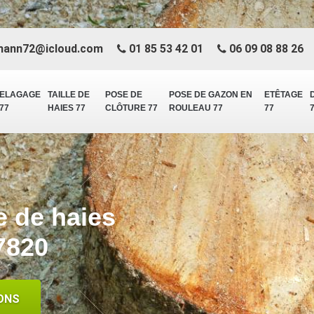
mann72@icloud.com
01 85 53 42 01
06 09 08 88 26
ELAGAGE
TAILLE DE
POSE DE
POSE DE GAZON EN
ETÊTAGE
77
HAIES 77
CLÔTURE 77
ROULEAU 77
77
le de haies
7820
ONS