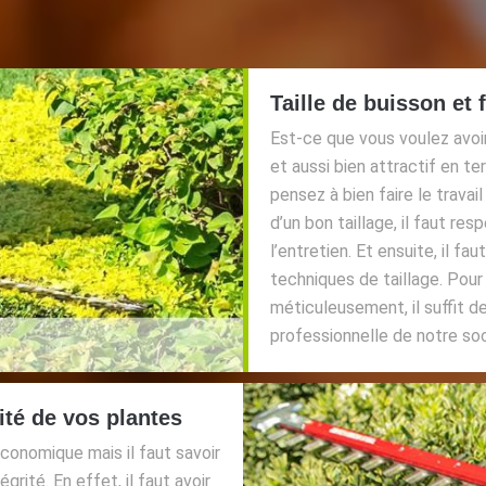
Taille de buisson et f
Est-ce que vous voulez avoir
et aussi bien attractif en t
pensez à bien faire le travai
d’un bon taillage, il faut r
l’entretien. Et ensuite, il fa
techniques de taillage. Pou
méticuleusement, il suffit 
professionnelle de notre so
ité de vos plantes
économique mais il faut savoir
rité. En effet, il faut avoir