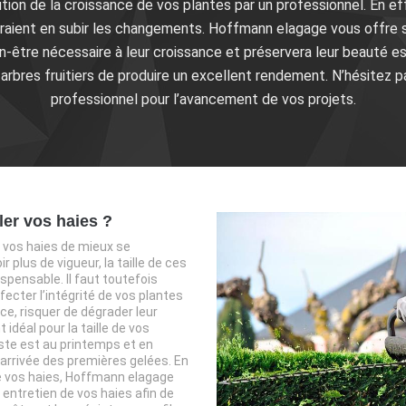
olution de la croissance de vos plantes par un professionnel. En e
rraient en subir les changements. Hoffmann elagage vous offre se
ien-être nécessaire à leur croissance et préservera leur beauté e
rbres fruitiers de produire un excellent rendement. N’hésitez p
professionnel pour l’avancement de vos projets.
ler vos haies ?
 vos haies de mieux se
r plus de vigueur, la taille de ces
ispensable. Il faut toutefois
ffecter l’intégrité de vos plantes
e, risquer de dégrader leur
idéal pour la taille de vos
ste est au printemps et en
arrivée des premières gelées. En
 de vos haies, Hoffmann elagage
t entretien de vos haies afin de