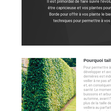
Il est primordial de faire suivre l’év
être capricieuse et vos plantes pou
Borde pour offrir à vos plante le b
techniques pour permettre à vos a
Pourquoi tail
Pour permettre à
développer et avoi
dernières est ind
veiller à ne pas a
et, en conséquenc
santé. Le moment 
buissons et arbu
automne, avant l’
plus de la taille
veillera au parfai