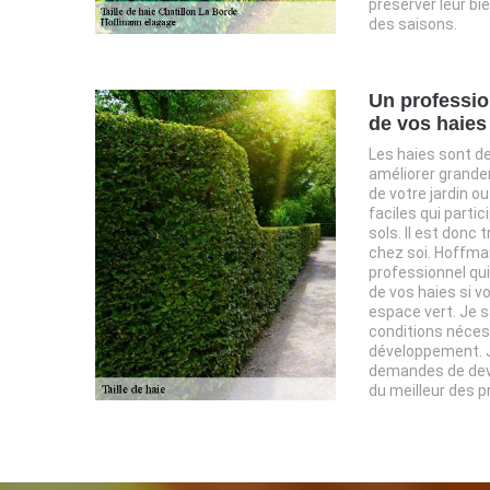
préserver leur bie
des saisons.
Un professio
de vos haies
Les haies sont d
améliorer grande
de votre jardin o
faciles qui partic
sols. Il est donc
chez soi. Hoffman
professionnel qui
de vos haies si v
espace vert. Je s
conditions nécess
développement. Je
demandes de devi
du meilleur des p