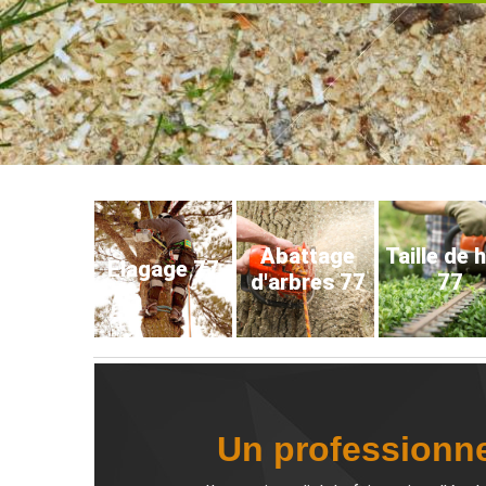
Abattage
Taille de 
Elagage 77
d'arbres 77
77
Un professionne