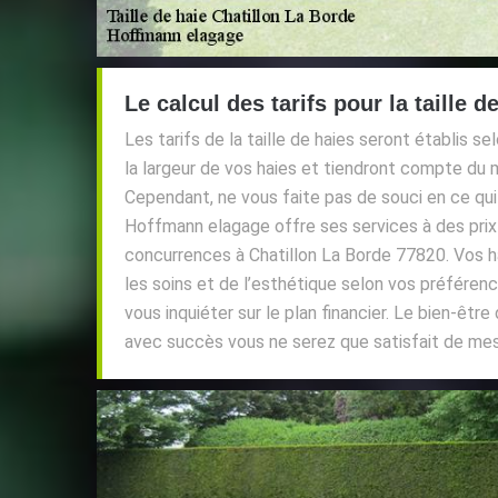
Le calcul des tarifs pour la taille d
Les tarifs de la taille de haies seront établis sel
la largeur de vos haies et tiendront compte du m
Cependant, ne vous faite pas de souci en ce qu
Hoffmann elagage offre ses services à des prix
concurrences à Chatillon La Borde 77820. Vos h
les soins et de l’esthétique selon vos préféren
vous inquiéter sur le plan financier. Le bien-être
avec succès vous ne serez que satisfait de mes