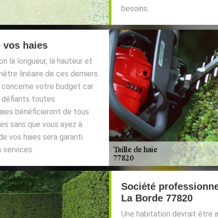
besoins.
e vos haies
on la longueur, la hauteur et
ètre linéaire de ces derniers.
i concerne votre budget car
 défiants toutes
aies bénéficieront de tous
ces sans que vous ayez à
 de vos haies sera garanti
 services.
Société professionnel
La Borde 77820
Une habitation devrait être 