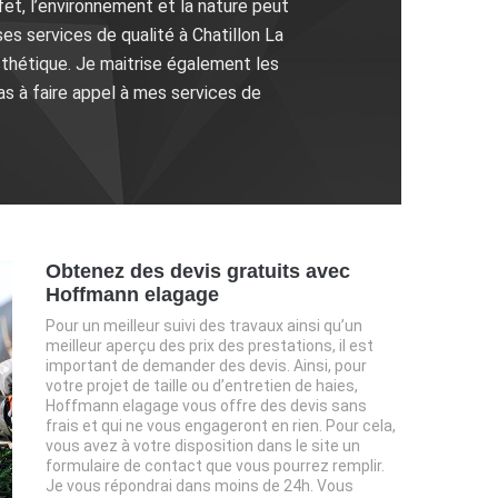
ffet, l’environnement et la nature peut
s services de qualité à Chatillon La
sthétique. Je maitrise également les
as à faire appel à mes services de
Obtenez des devis gratuits avec
Hoffmann elagage
Pour un meilleur suivi des travaux ainsi qu’un
meilleur aperçu des prix des prestations, il est
important de demander des devis. Ainsi, pour
votre projet de taille ou d’entretien de haies,
Hoffmann elagage vous offre des devis sans
frais et qui ne vous engageront en rien. Pour cela,
vous avez à votre disposition dans le site un
formulaire de contact que vous pourrez remplir.
Je vous répondrai dans moins de 24h. Vous