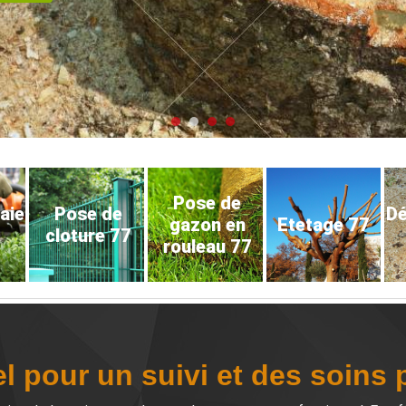
Pose de
haie
Pose de
D
gazon en
Etetage 77
cloture 77
rouleau 77
l pour un suivi et des soins 