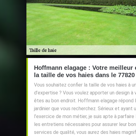
Hoffmann elagage : Votre meilleur 
la taille de vos haies dans le 77820
Vous souhaitez confier la taille de vos haies à 
d’expertise ? Vous voulez apporter un design à
êtes au bon endroit. Hoffmann elagage répond l
jardinier que vous recherchez. Sérieux et ayant 
l’exercice de mon métier, je suis apte à parfaire l
les entretiens nécessaires pour assurer leur 
services de qualité, vous aurez des haies magni