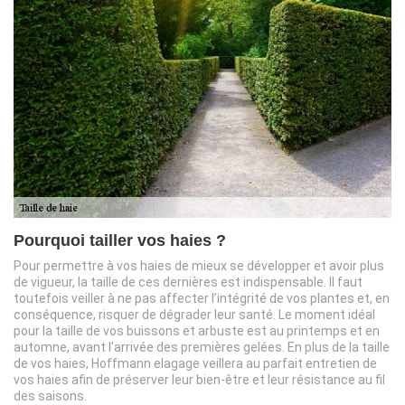
Pourquoi tailler vos haies ?
Pour permettre à vos haies de mieux se développer et avoir plus
de vigueur, la taille de ces dernières est indispensable. Il faut
toutefois veiller à ne pas affecter l’intégrité de vos plantes et, en
conséquence, risquer de dégrader leur santé. Le moment idéal
pour la taille de vos buissons et arbuste est au printemps et en
automne, avant l’arrivée des premières gelées. En plus de la taille
de vos haies, Hoffmann elagage veillera au parfait entretien de
vos haies afin de préserver leur bien-être et leur résistance au fil
des saisons.