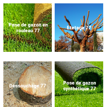
Pose de gazon en
Etetage 77
rouleau 77
Pose de gazon
Déssouchage 77
synthétique 77