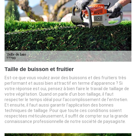
Taille de buisson et fruitier
Est-ce que vous voulez avoir des buissons et des fruitiers très
performant et aussi bien attractif en terme d’apparence ? Si
votre réponse est oui, pensez à bien faire le travail de taillage de
votre végétation. Quand on parle d’un bon taillage, il faut
respecter le temps idéal pour l’accomplissement de l’entretien.
Et ensuite, il faut aussi garantir l’application des bonnes
techniques de taillage. Pour que toute ces conditions soient
respectées méticuleusement, il suffit de compter sur la grande
connaissance professionnelle de notre société de paysagiste.