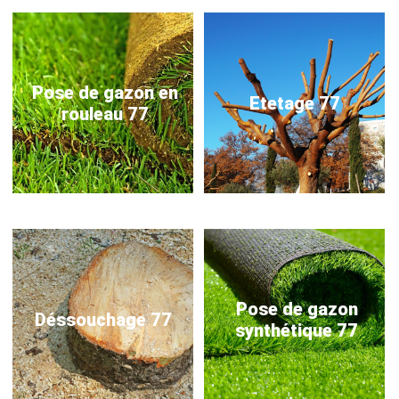
Pose de gazon en
Etetage 77
rouleau 77
Pose de gazon
Déssouchage 77
synthétique 77