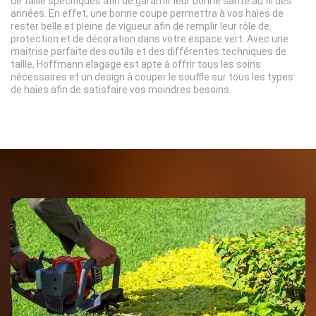
de taille spécifiques afin de garantir leur bonne santé au fil des
années. En effet, une bonne coupe permettra à vos haies de
rester belle et pleine de vigueur afin de remplir leur rôle de
protection et de décoration dans votre espace vert. Avec une
maitrise parfaite des outils et des différentes techniques de
taille, Hoffmann elagage est apte à offrir tous les soins
nécessaires et un design à couper le souffle sur tous les types
de haies afin de satisfaire vos moindres besoins.