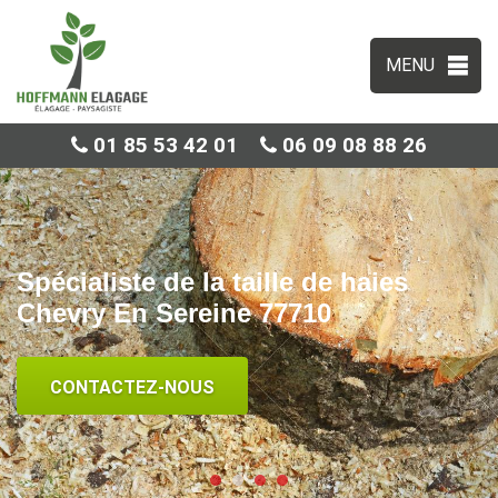
MENU
01 85 53 42 01
06 09 08 88 26
Spécialiste de la taille de haies
Chevry En Sereine 77710
CONTACTEZ-NOUS