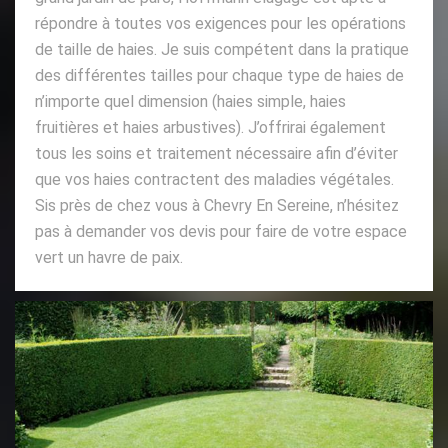
répondre à toutes vos exigences pour les opérations
de taille de haies. Je suis compétent dans la pratique
des différentes tailles pour chaque type de haies de
n’importe quel dimension (haies simple, haies
fruitières et haies arbustives). J’offrirai également
tous les soins et traitement nécessaire afin d’éviter
que vos haies contractent des maladies végétales.
Sis près de chez vous à Chevry En Sereine, n’hésitez
pas à demander vos devis pour faire de votre espace
vert un havre de paix.