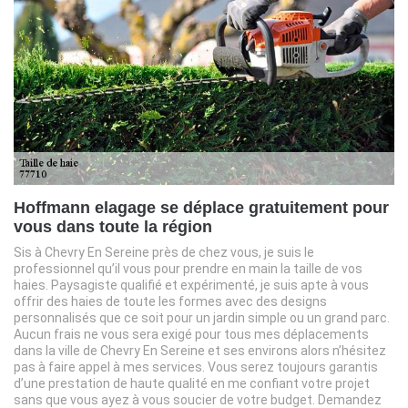
Hoffmann elagage se déplace gratuitement pour
vous dans toute la région
Sis à Chevry En Sereine près de chez vous, je suis le
professionnel qu’il vous pour prendre en main la taille de vos
haies. Paysagiste qualifié et expérimenté, je suis apte à vous
offrir des haies de toute les formes avec des designs
personnalisés que ce soit pour un jardin simple ou un grand parc.
Aucun frais ne vous sera exigé pour tous mes déplacements
dans la ville de Chevry En Sereine et ses environs alors n’hésitez
pas à faire appel à mes services. Vous serez toujours garantis
d’une prestation de haute qualité en me confiant votre projet
sans que vous ayez à vous soucier de votre budget. Demandez