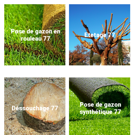
Pose de gazon en
Etetage 77
rouleau 77
Pose de gazon
Déssouchage 77
synthétique 77