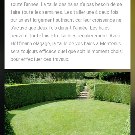
toute l’année. La taille des haies n’a pas besoin de se
faire toute les semaines. Les tailler une à deux fois
par an est largement suffisant car leur croissance ne
s’active que deux fois durant l’année. Les haies
peuvent toutefois être taillées régulièrement. Avec
Hoffmann elagage, la taille de vos haies à Montenils
sera toujours efficace quel que soit le moment choisi
pour effectuer ces travaux.