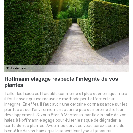
Hoffmann elagage respecte l’intégrité de vos
plantes
Tailler les haies est faisable soi-même et plus économique mais
il faut savoir qu’une mauvaise méthode peut affecter leur
intégrité. En effet, il faut avoir une certaine connaissance sur les
plantes et sur l’environnement pour ne pas compromettre leur
développement. Si vous êtes à Montenils, confiez la taille de vos
haies à Hoffmann elagage pour éviter le risque de dégrader la
santé de vos plantes. Avec mes services vous serez assuré du
bien-être de vos haies quel que soit leur type et je saurai