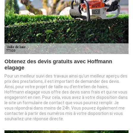
Obtenez des devis gratuits avec Hoffmann
elagage
Pour un meilleur suivi des travaux ainsi qu’un meilleur aperçu des
prix des prestations, il est important de demander des devis.
Ainsi, pour votre projet de taille ou d’entretien de haies,
Hoffmann elagage vous offre des devis sans frais et qui ne vous
engageront en rien. Pour cela, vous avez à votre disposition dans
le site un formulaire de contact que vous pourrez remplir. Je
vous répondrai dans moins de 24h. Vous pouvez également me
contacter à partir des numéros mis à votre disposition si vous
souhaitez une réponse directe.