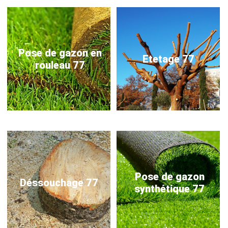
Pose de gazon en
Etetage 77
rouleau 77
Pose de gazon
Déssouchage 77
synthétique 77