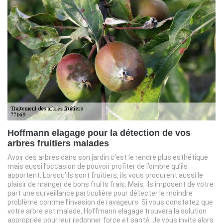
Hoffmann elagage pour la détection de vos
arbres fruitiers malades
Avoir des arbres dans son jardin c’est le rendre plus esthétique
mais aussi l’occasion de pouvoir profiter de l’ombre qu’ils
apportent. Lorsqu’ils sont fruitiers, ils vous procurent aussi le
plaisir de manger de bons fruits frais. Mais, ils imposent de votre
part une surveillance particulière pour détecter le moindre
problème comme l’invasion de ravageurs. Si vous constatez que
votre arbre est malade, Hoffmann elagage trouvera la solution
appropriée pour leur redonner force et santé. Je vous invite alors