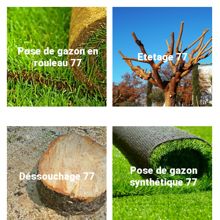
Pose de gazon en
Etetage 77
rouleau 77
Pose de gazon
Déssouchage 77
synthétique 77