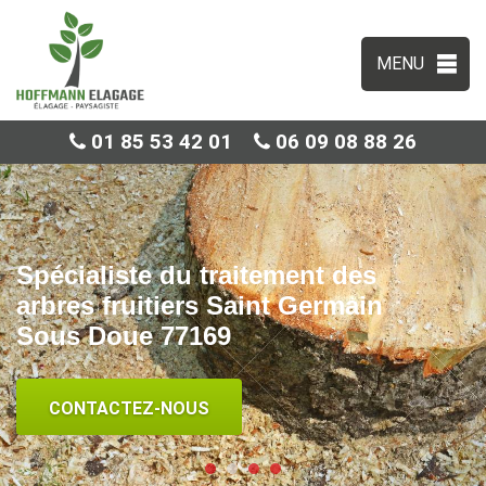
MENU
01 85 53 42 01
06 09 08 88 26
Spécialiste du traitement des
arbres fruitiers Saint Germain
Sous Doue 77169
CONTACTEZ-NOUS