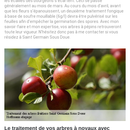
les écailles des bourgeons s'écartent. Ceci se passe
généralement au mois de mars. Au cours du mois d'avril, avant
que les fleurs s'épanouissent, un deuxième traitement fongique
à base de soufre mouillable (6g/l) devra être pulvérisé sur les
feuilles afin d'empêcher la germination des spores. Avec mon
savoir-faire et mon expertise, vos arbres à pépins retrouveront
toute leur vigueur. N’hésitez donc pas à me contacter si vous
résidez à Saint Germain Sous Doue.
Le traitement de vos arbres à noyaux avec