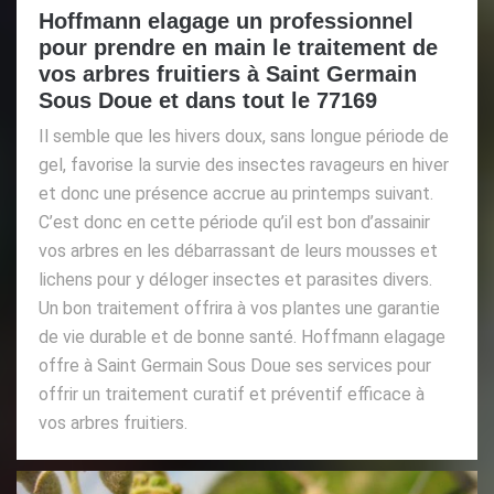
Hoffmann elagage un professionnel
pour prendre en main le traitement de
vos arbres fruitiers à Saint Germain
Sous Doue et dans tout le 77169
Il semble que les hivers doux, sans longue période de
gel, favorise la survie des insectes ravageurs en hiver
et donc une présence accrue au printemps suivant.
C’est donc en cette période qu’il est bon d’assainir
vos arbres en les débarrassant de leurs mousses et
lichens pour y déloger insectes et parasites divers.
Un bon traitement offrira à vos plantes une garantie
de vie durable et de bonne santé. Hoffmann elagage
offre à Saint Germain Sous Doue ses services pour
offrir un traitement curatif et préventif efficace à
vos arbres fruitiers.