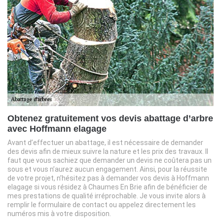
Obtenez gratuitement vos devis abattage d’arbre
avec Hoffmann elagage
Avant d’effectuer un abattage, il est nécessaire de demander
des devis afin de mieux suivre la nature et les prix des travaux. Il
faut que vous sachiez que demander un devis ne coûtera pas un
sous et vous n’aurez aucun engagement. Ainsi, pour la réussite
de votre projet, n’hésitez pas à demander vos devis à Hoffmann
elagage si vous résidez à Chaumes En Brie afin de bénéficier de
mes prestations de qualité irréprochable. Je vous invite alors à
remplir le formulaire de contact ou appelez directement les
numéros mis à votre disposition.