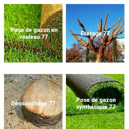
Pose de gazon en
Etetage 77
rouleau 77
Pose de gazon
Déssouchage 77
synthétique 77