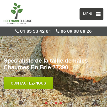
MENU
01 85 53 42 01
06 09 08 88 26
Spécialiste de la taille de haies
Chaumes En Brie 77390
CONTACTEZ-NOUS