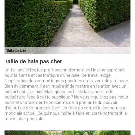
Taille de haie pas cher
Un taillage effectué professionnellement est la plus appréciée
pour la santé et l’esthétique d’une haie. Ce travail exige
l’application des compétences pointues en travaux de jardinage.
Bien évidemment, il est impératif de mettre en relation avec un
bon artisan jardinier. Mais quand est-il de la grande limite
budgétaire face à cette supplique ? Ne vous inquiétez pas, nous
sommes totalement conscients de la précarité du pouvoir
d’achat de nombreuses familles face au contexte économique
mondiale actuel. Ce qui nous incite à faire en sorte notre tarif le
moins cher possible.