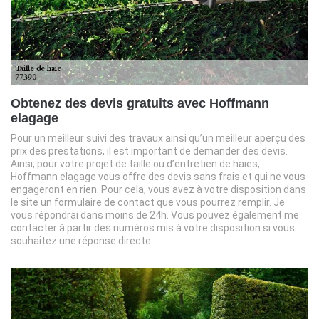
Obtenez des devis gratuits avec Hoffmann
elagage
Pour un meilleur suivi des travaux ainsi qu’un meilleur aperçu des
prix des prestations, il est important de demander des devis.
Ainsi, pour votre projet de taille ou d’entretien de haies,
Hoffmann elagage vous offre des devis sans frais et qui ne vous
engageront en rien. Pour cela, vous avez à votre disposition dans
le site un formulaire de contact que vous pourrez remplir. Je
vous répondrai dans moins de 24h. Vous pouvez également me
contacter à partir des numéros mis à votre disposition si vous
souhaitez une réponse directe.