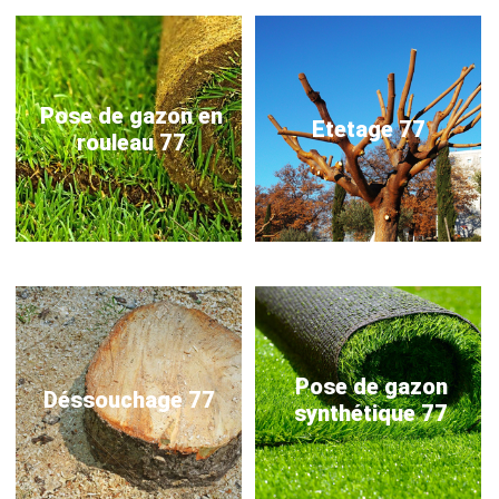
Pose de gazon en
Etetage 77
rouleau 77
Pose de gazon
Déssouchage 77
synthétique 77