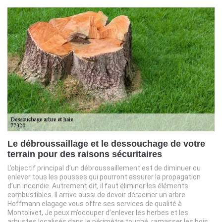
Le débroussaillage et le dessouchage de votre
terrain pour des raisons sécuritaires
L’objectif principal d’un débroussaillement est de diminuer ou
enlever tous les pousses qui pourront assurer la propagation
d’un incendie. Autrement dit, il faut éliminer les éléments
combustibles. Il arrive aussi de devoir déraciner un arbre.
Hoffmann elagage vous offre ses services de qualité à
Montolivet, Je peux m’occuper d’enlever les herbes et les
arbustes localisés dans le périmètre touché, ramasser les bois