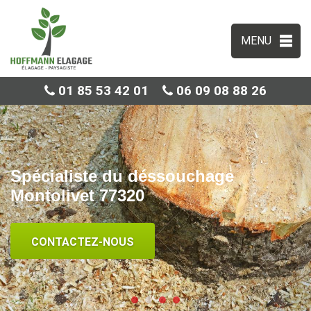
MENU
01 85 53 42 01
06 09 08 88 26
Spécialiste du déssouchage
Montolivet 77320
CONTACTEZ-NOUS