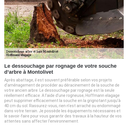
Le dessouchage par rognage de votre souche
d’arbre à Montolivet
Après abattage, il est souvent préférable selon vos projets
d’aménagement de procéder au déracinement de la souche de
votre ancien arbre. Le dessouchage par rognage est la seule
réellement efficace. A l’aide d’une rogneuse, Hoffmann elagage
peut supprimer efficacement la souche en la grignotant jusqu’à
40 cm du sol. Rassurez-vous, rien n’est arraché ou endommagé
dans votre terrain. Je possède les équipements nécessaires et
le savoir-faire pour vous garantir des travaux à la hauteur de vos
attentes sans affecter l’environnement.