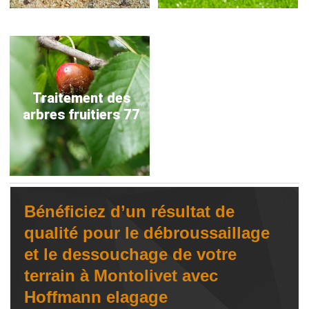
Traitement des
arbres fruitiers 77
Bénéficiez d’un résultat de
qualité pour le débroussaillage
et le dessouchage de votre
terrain à Montolivet avec
Hoffmann elagage