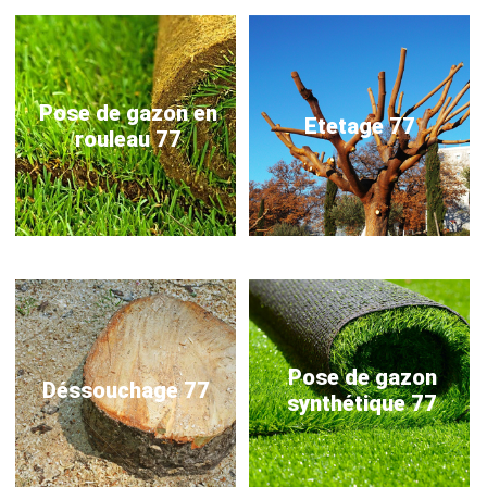
Pose de gazon en
Etetage 77
rouleau 77
Pose de gazon
Déssouchage 77
synthétique 77