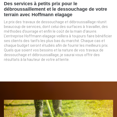
Des services à petits prix pour le
débroussaillement et le dessouchage de votre
terrain avec Hoffmann elagage
Le prix des travaux de dessouchage et débroussaillage réunit
beaucoup de services, dont celui des surfaces à travailler, des
méthodes d’ouvrage et enfin le coût de la main d’œuvre.
L’entreprise Hoffmann elagage veillera à toujours faire bénéficier
ses clients des tarifs les plus bas du marché. Chaque cas et
chaque budget seront étudiés afin de fournir les meilleurs prix.
Quels que soient vos besoins et la nature de vos travaux de
dessouchage et débroussaillage, je saurai vous offrir des
résultats à la hauteur de votre attente.