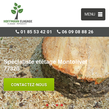
MENU
01 85 53 42 01
06 09 08 88 26
Spécialiste etêtage Montolivet
77320
CONTACTEZ-NOUS