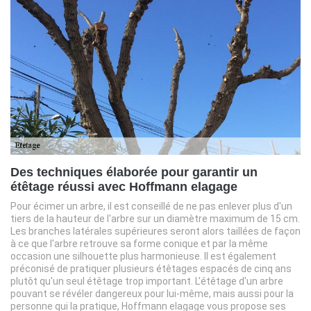
Des techniques élaborée pour garantir un
étêtage réussi avec Hoffmann elagage
Pour écimer un arbre, il est conseillé de ne pas enlever plus d'un
tiers de la hauteur de l'arbre sur un diamètre maximum de 15 cm.
Les branches latérales supérieures seront alors taillées de façon
à ce que l'arbre retrouve sa forme conique et par la même
occasion une silhouette plus harmonieuse. Il est également
préconisé de pratiquer plusieurs étêtages espacés de cinq ans
plutôt qu'un seul étêtage trop important. L'étêtage d'un arbre
pouvant se révéler dangereux pour lui-même, mais aussi pour la
personne qui la pratique, Hoffmann elagage vous propose ses