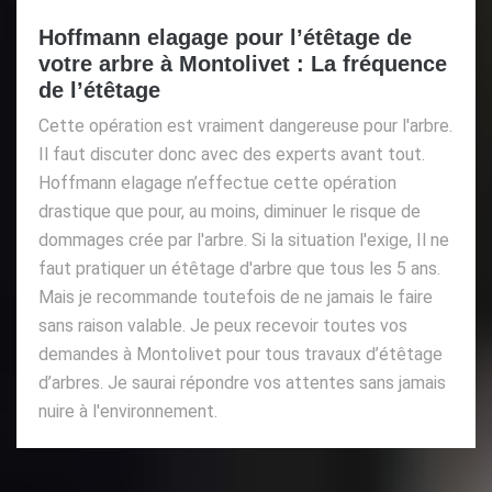
Hoffmann elagage pour l’étêtage de
votre arbre à Montolivet : La fréquence
de l’étêtage
Cette opération est vraiment dangereuse pour l'arbre.
Il faut discuter donc avec des experts avant tout.
Hoffmann elagage n’effectue cette opération
drastique que pour, au moins, diminuer le risque de
dommages crée par l'arbre. Si la situation l'exige, Il ne
faut pratiquer un étêtage d'arbre que tous les 5 ans.
Mais je recommande toutefois de ne jamais le faire
sans raison valable. Je peux recevoir toutes vos
demandes à Montolivet pour tous travaux d’étêtage
d’arbres. Je saurai répondre vos attentes sans jamais
nuire à l'environnement.