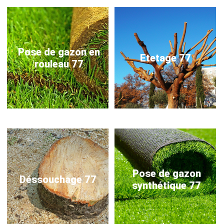
Pose de gazon en
Etetage 77
rouleau 77
Pose de gazon
Déssouchage 77
synthétique 77