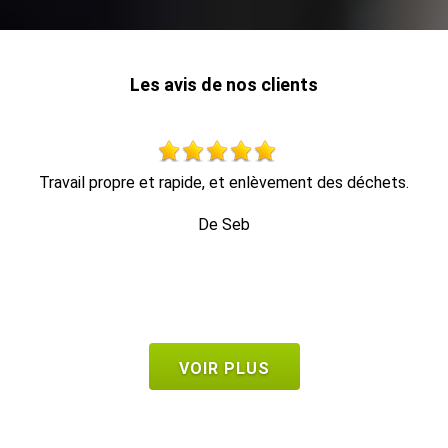
Les avis de nos clients
Travail d’élagage impeccable équipe très sympathique À
t
recommander
De Frank
VOIR PLUS